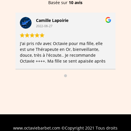
Basée sur
10 avis
Camille Lapoirie
2022-08-27
J'ai pris rdv avec Octavie pour ma fille, elle
Oct
est une Thérapeute en Or, bienveillante,
dep
douce, très à l'écoute.. Je recommande
Bie
Octavie ++++. Ma fille se sent apaisée après
per
chaque séance. Je n'ai pas de mots pour
Les
vous remercier, mais je voulais juste vous
bcp
dire que vous êtes "exceptionnelle" Camille
Lapoirie
www.octaviebarbet.com ©Copyright 2021 Tous droits